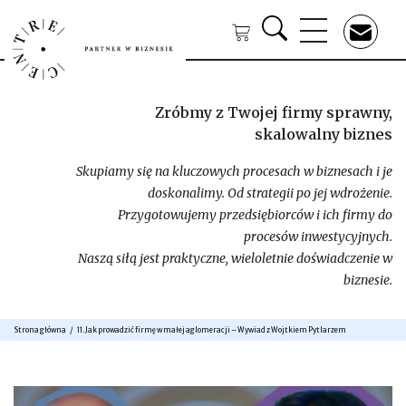
Zróbmy z Twojej firmy sprawny,
skalowalny biznes
Skupiamy się na kluczowych procesach w biznesach i je
doskonalimy. Od strategii po jej wdrożenie.
Przygotowujemy przedsiębiorców i ich firmy do
procesów inwestycyjnych.
Naszą siłą jest praktyczne, wieloletnie doświadczenie w
biznesie.
Strona główna
11. Jak prowadzić firmę w małej aglomeracji – Wywiad z Wojtkiem Pytlarzem