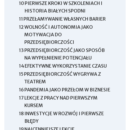
10
PIERWSZE KROKI W SZKOLENIACH I
HISTORIA BIAŁYCH SPODNI
11
PRZEŁAMYWANIE WŁASNYCH BARIER
12
WOLNOŚĆ I AUTONOMIA JAKO
MOTYWACJA DO
PRZEDSIĘBIORCZOŚCI
13
PRZEDSIĘBIORCZOŚĆ JAKO SPOSÓB
NA WYPEŁNIENIE POTENCJAŁU
14
EFEKTYWNE WYKORZYSTANIE CZASU
15
PRZEDSIĘBIORCZOŚĆ WYGRYWA Z
TEATREM
16
PANDEMIA JAKO PRZEŁOM W BIZNESIE
17
LEKCJE Z PRACY NAD PIERWSZYM
KURSEM
18
INWESTYCJE W ROZWÓJ I PIERWSZE
BŁĘDY
19
NAJCENNIEJSZE LEKCJE