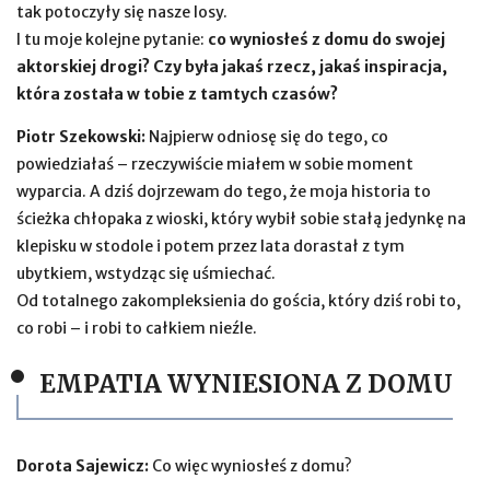
tak potoczyły się nasze losy.
I tu moje kolejne pytanie:
co wyniosłeś z domu do swojej
aktorskiej drogi? Czy była jakaś rzecz, jakaś inspiracja,
która została w tobie z tamtych czasów?
Piotr Szekowski:
Najpierw odniosę się do tego, co
powiedziałaś – rzeczywiście miałem w sobie moment
wyparcia. A dziś dojrzewam do tego, że moja historia to
ścieżka chłopaka z wioski, który wybił sobie stałą jedynkę na
klepisku w stodole i potem przez lata dorastał z tym
ubytkiem, wstydząc się uśmiechać.
Od totalnego zakompleksienia do gościa, który dziś robi to,
co robi – i robi to całkiem nieźle.
EMPATIA WYNIESIONA Z DOMU
Dorota Sajewicz:
Co więc wyniosłeś z domu?