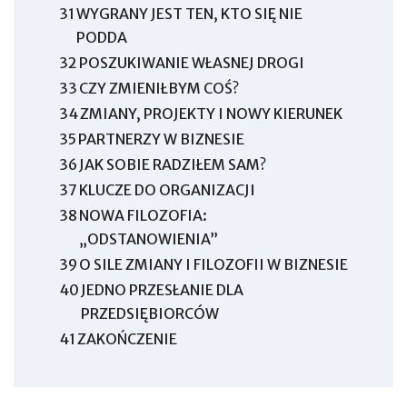
31
WYGRANY JEST TEN, KTO SIĘ NIE
PODDA
32
POSZUKIWANIE WŁASNEJ DROGI
33
CZY ZMIENIŁBYM COŚ?
34
ZMIANY, PROJEKTY I NOWY KIERUNEK
35
PARTNERZY W BIZNESIE
36
JAK SOBIE RADZIŁEM SAM?
37
KLUCZE DO ORGANIZACJI
38
NOWA FILOZOFIA:
„ODSTANOWIENIA”
39
O SILE ZMIANY I FILOZOFII W BIZNESIE
40
JEDNO PRZESŁANIE DLA
PRZEDSIĘBIORCÓW
41
ZAKOŃCZENIE