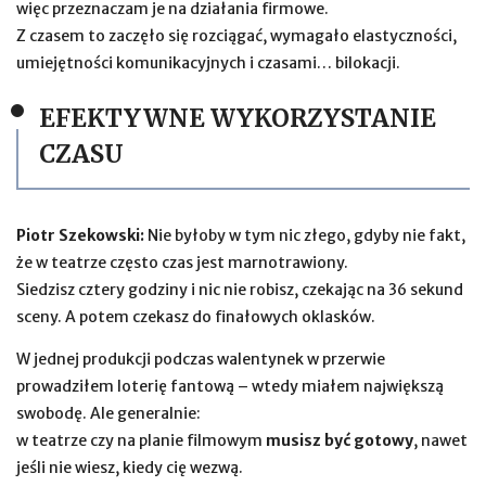
więc przeznaczam je na działania firmowe.
Z czasem to zaczęło się rozciągać, wymagało elastyczności,
umiejętności komunikacyjnych i czasami… bilokacji.
EFEKTYWNE WYKORZYSTANIE
CZASU
Piotr Szekowski:
Nie byłoby w tym nic złego, gdyby nie fakt,
że w teatrze często czas jest marnotrawiony.
Siedzisz cztery godziny i nic nie robisz, czekając na 36 sekund
sceny. A potem czekasz do finałowych oklasków.
W jednej produkcji podczas walentynek w przerwie
prowadziłem loterię fantową – wtedy miałem największą
swobodę. Ale generalnie:
w teatrze czy na planie filmowym
musisz być gotowy
, nawet
jeśli nie wiesz, kiedy cię wezwą.