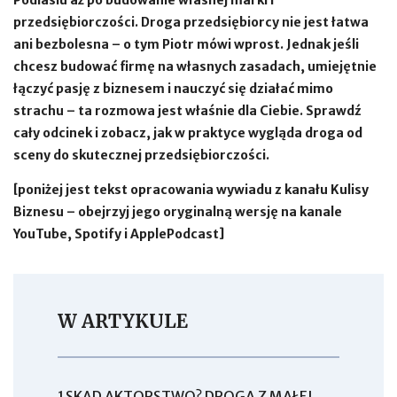
Podlasiu aż po budowanie własnej marki i
przedsiębiorczości. Droga przedsiębiorcy nie jest łatwa
ani bezbolesna – o tym Piotr mówi wprost. Jednak jeśli
chcesz budować firmę na własnych zasadach, umiejętnie
łączyć pasję z biznesem i nauczyć się działać mimo
strachu – ta rozmowa jest właśnie dla Ciebie. Sprawdź
cały odcinek i zobacz, jak w praktyce wygląda droga od
sceny do skutecznej przedsiębiorczości.
[poniżej jest tekst opracowania wywiadu z kanału Kulisy
Biznesu – obejrzyj jego oryginalną wersję na kanale
YouTube, Spotify i ApplePodcast]
W ARTYKULE
1
SKĄD AKTORSTWO? DROGA Z MAŁEJ