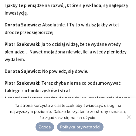
I jakby te pieniądze na rozwój, które się wkłada, są najlepszą
inwestycją.
Dorota Sajewicz:
Absolutnie. I Ty to widzisz jakby w tej
drodze przedsiębiorczej.
Piotr Szekowski:
Ja to dzisiaj widzę, że te wydane wtedy
pieniądze… Nawet moja żona nie wie, ile ja wtedy pieniędzy
wydałem.
Dorota Sajewicz:
No powiedz, się dowie.
Piotr Szekowski:
Teraz chyba nie ma co podsumowywać
takiego rachunku zysków i strat.
Natomiast jestem bardzo do przodu, bo urosłem dzięki temu.
Ta strona korzysta z ciasteczek aby świadczyć usługi na
Zbudowałem jakąś markę, dotarłem do rzeszy ludzi.
najwyższym poziomie. Dalsze korzystanie ze strony oznacza,
że zgadzasz się na ich użycie.
KONFRONTACJA Z
Zgoda
Polityka prywatności
RZECZYWISTOŚCIĄ