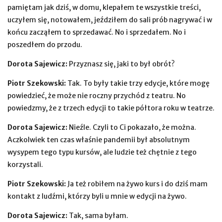
pamiętam jak dziś, w domu, klepałem te wszystkie treści,
uczyłem się, notowałem, jeździłem do sali prób nagrywać i w
końcu zacząłem to sprzedawać. No i sprzedałem. No i
poszedłem do przodu.
Dorota Sajewicz:
Przyznasz się, jaki to był obrót?
Piotr Szekowski:
Tak. To były takie trzy edycje, które mogę
powiedzieć, że może nie roczny przychód z teatru. No
powiedzmy, że z trzech edycji to takie półtora roku w teatrze.
Dorota Sajewicz:
Nieźle. Czyli to Ci pokazało, że można.
Aczkolwiek ten czas właśnie pandemii był absolutnym
wysypem tego typu kursów, ale ludzie też chętnie z tego
korzystali.
Piotr Szekowski:
Ja też robiłem na żywo kurs i do dziś mam
kontakt z ludźmi, którzy byli u mnie w edycji na żywo.
Dorota Sajewicz:
Tak, sama byłam.