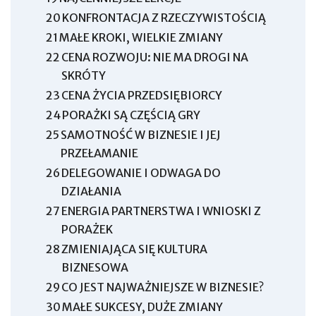
20
KONFRONTACJA Z RZECZYWISTOŚCIĄ
21
MAŁE KROKI, WIELKIE ZMIANY
22
CENA ROZWOJU: NIE MA DROGI NA
SKRÓTY
23
CENA ŻYCIA PRZEDSIĘBIORCY
24
PORAŻKI SĄ CZĘŚCIĄ GRY
25
SAMOTNOŚĆ W BIZNESIE I JEJ
PRZEŁAMANIE
26
DELEGOWANIE I ODWAGA DO
DZIAŁANIA
27
ENERGIA PARTNERSTWA I WNIOSKI Z
PORAŻEK
28
ZMIENIAJĄCA SIĘ KULTURA
BIZNESOWA
29
CO JEST NAJWAŻNIEJSZE W BIZNESIE?
30
MAŁE SUKCESY, DUŻE ZMIANY