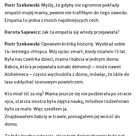
Piotr Szekowski:
Myślę, że gdyby nie ogromne pokłady
empatii mojej mamy, pewnie nie trafiłbym do tego zawodu.
Empatia to jedna z moich najsilniejszych cech.
Dorota Sajewicz:
Jak ta empatia się wtedy przejawiała?
Piotr Szekowski:
Opowiem krótką historię. Wyobraź sobie
14-letniego chłopca. Mój ojciec zmarł, kiedy miałem 13 lat.
Była nas czwórka dzieci, mama i babcia w jednym domu.
Babcia, która przejawiała oznaki demencji – może nawet
Alzheimera – często wychodziła z domu, mówiąc, że idzie do
lasu oddychać sosnowym powietrzem.
Kto miał iść za nią? Mama jeszcze się nie pozbierała po stracie
ojca, starsza siostra była zajęta nauką, młodsze rodzeństwo
było za małe. Więc szedłem ja.
Znajdowałem babcię w trawie, pomagałem jej wrócić do
domu.