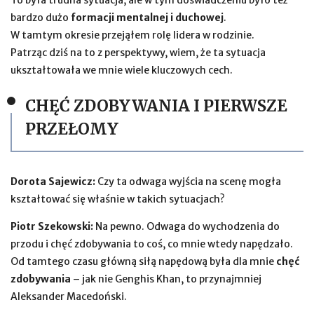
To była trudna sytuacja, ale w tym doświadczeniu było też
bardzo dużo
formacji mentalnej i duchowej
.
W tamtym okresie przejąłem rolę lidera w rodzinie.
Patrząc dziś na to z perspektywy, wiem, że ta sytuacja
ukształtowała we mnie wiele kluczowych cech.
CHĘĆ ZDOBYWANIA I PIERWSZE
PRZEŁOMY
Dorota Sajewicz:
Czy ta odwaga wyjścia na scenę mogła
kształtować się właśnie w takich sytuacjach?
Piotr Szekowski:
Na pewno. Odwaga do wychodzenia do
przodu i chęć zdobywania to coś, co mnie wtedy napędzało.
Od tamtego czasu główną siłą napędową była dla mnie
chęć
zdobywania
– jak nie Genghis Khan, to przynajmniej
Aleksander Macedoński.