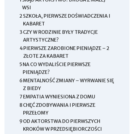
WSI
2
SZKOŁA, PIERWSZE DOŚWIADCZENIA I
KABARET
3
CZY W RODZINIE BYŁY TRADYCJE
ARTYSTYCZNE?
4
PIERWSZE ZAROBIONE PIENIĄDZE – 2
ZŁOTE ZA KABARET
5
NA CO WYDALIŚCIE PIERWSZE
PIENIĄDZE?
6
MENTALNOŚĆ ZMIANY – WYRWANIE SIĘ
Z BIEDY
7
EMPATIA WYNIESIONA Z DOMU
8
CHĘĆ ZDOBYWANIA I PIERWSZE
PRZEŁOMY
9
OD AKTORSTWA DO PIERWSZYCH
KROKÓW W PRZEDSIĘBIORCZOŚCI