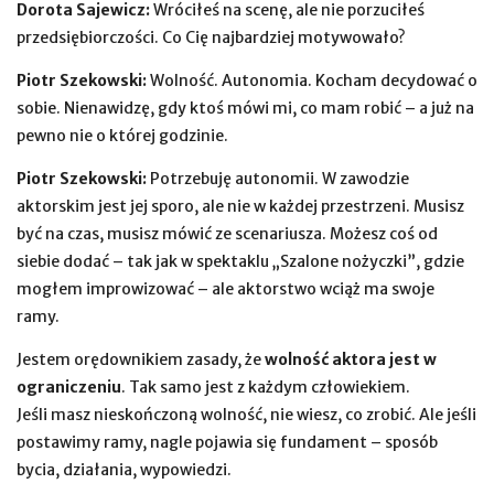
Dorota Sajewicz:
Wróciłeś na scenę, ale nie porzuciłeś
przedsiębiorczości. Co Cię najbardziej motywowało?
Piotr Szekowski:
Wolność. Autonomia. Kocham decydować o
sobie. Nienawidzę, gdy ktoś mówi mi, co mam robić – a już na
pewno nie o której godzinie.
Piotr Szekowski:
Potrzebuję autonomii. W zawodzie
aktorskim jest jej sporo, ale nie w każdej przestrzeni. Musisz
być na czas, musisz mówić ze scenariusza. Możesz coś od
siebie dodać – tak jak w spektaklu „Szalone nożyczki”, gdzie
mogłem improwizować – ale aktorstwo wciąż ma swoje
ramy.
Jestem orędownikiem zasady, że
wolność aktora jest w
ograniczeniu
. Tak samo jest z każdym człowiekiem.
Jeśli masz nieskończoną wolność, nie wiesz, co zrobić. Ale jeśli
postawimy ramy, nagle pojawia się fundament – sposób
bycia, działania, wypowiedzi.