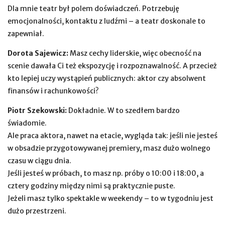
Dla mnie teatr był polem doświadczeń. Potrzebuję
emocjonalności, kontaktu z ludźmi – a teatr doskonale to
zapewniał.
Dorota Sajewicz:
Masz cechy liderskie, więc obecność na
scenie dawała Ci też ekspozycję i rozpoznawalność. A przecież
kto lepiej uczy wystąpień publicznych: aktor czy absolwent
finansów i rachunkowości?
Piotr Szekowski:
Dokładnie. W to szedłem bardzo
świadomie.
Ale praca aktora, nawet na etacie, wygląda tak: jeśli nie jesteś
w obsadzie przygotowywanej premiery, masz dużo wolnego
czasu w ciągu dnia.
Jeśli jesteś w próbach, to masz np. próby o 10:00 i 18:00, a
cztery godziny między nimi są praktycznie puste.
Jeżeli masz tylko spektakle w weekendy – to w tygodniu jest
dużo przestrzeni.