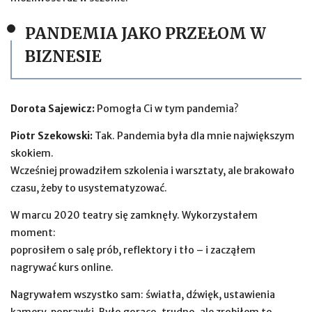
PANDEMIA JAKO PRZEŁOM W
BIZNESIE
Dorota Sajewicz:
Pomogła Ci w tym pandemia?
Piotr Szekowski:
Tak. Pandemia była dla mnie największym
skokiem.
Wcześniej prowadziłem szkolenia i warsztaty, ale brakowało
czasu, żeby to usystematyzować.
W marcu 2020 teatry się zamknęły. Wykorzystałem
moment:
poprosiłem o salę prób, reflektory i tło – i zacząłem
nagrywać kurs online.
Nagrywałem wszystko sam: światła, dźwięk, ustawienia
kamery, poprawki. Było gorąco, trudno, ale zrobiłem to.