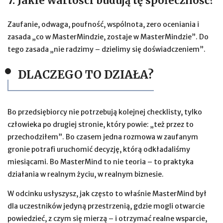
7. Jakie wartości budują tę społeczność?
Zaufanie, odwaga, poufność, wspólnota, zero oceniania i
zasada „co w MasterMindzie, zostaje w MasterMindzie”. Do
tego zasada „nie radzimy – dzielimy się doświadczeniem”.
DLACZEGO TO DZIAŁA?
Bo przedsiębiorcy nie potrzebują kolejnej checklisty, tylko
człowieka po drugiej stronie, który powie: „też przez to
przechodziłem”. Bo czasem jedna rozmowa w zaufanym
gronie potrafi uruchomić decyzję, którą odkładaliśmy
miesiącami. Bo MasterMind to nie teoria – to praktyka
działania w realnym życiu, w realnym biznesie.
W odcinku usłyszysz, jak często to właśnie MasterMind był
dla uczestników jedyną przestrzenią, gdzie mogli otwarcie
powiedzieć, z czym się mierzą – i otrzymać realne wsparcie,