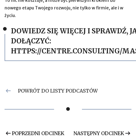
To nic nie kosztuje, a może być pierwszym krokiem do
nowego etapu Twojego rozwoju, nie tylko w firmie, ale i w
życiu.
DOWIEDZ SIĘ WIĘCEJ I SPRAWDŹ, J
DOŁĄCZYĆ:
HTTPS://CENTRE.CONSULTING/M
POWRÓT DO LISTY PODCASTÓW
POPRZEDNI ODCINEK
NASTĘPNY ODCINEK