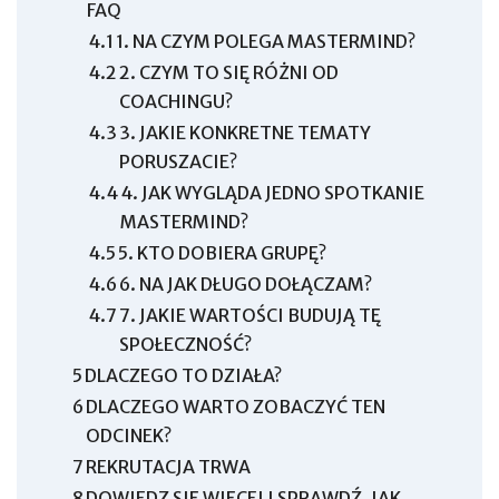
FAQ
4.1
1. NA CZYM POLEGA MASTERMIND?
4.2
2. CZYM TO SIĘ RÓŻNI OD
COACHINGU?
4.3
3. JAKIE KONKRETNE TEMATY
PORUSZACIE?
4.4
4. JAK WYGLĄDA JEDNO SPOTKANIE
MASTERMIND?
4.5
5. KTO DOBIERA GRUPĘ?
4.6
6. NA JAK DŁUGO DOŁĄCZAM?
4.7
7. JAKIE WARTOŚCI BUDUJĄ TĘ
SPOŁECZNOŚĆ?
5
DLACZEGO TO DZIAŁA?
6
DLACZEGO WARTO ZOBACZYĆ TEN
ODCINEK?
7
REKRUTACJA TRWA
8
DOWIEDZ SIĘ WIĘCEJ I SPRAWDŹ, JAK