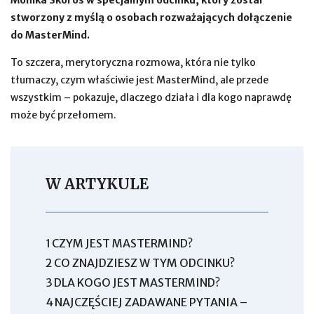
Monika Skoroś w specjalnym odcinku, który został
stworzony z myślą o osobach rozważających dołączenie
do MasterMind.
To szczera, merytoryczna rozmowa, która nie tylko
tłumaczy, czym właściwie jest MasterMind, ale przede
wszystkim – pokazuje, dlaczego działa i dla kogo naprawdę
może być przełomem.
W ARTYKULE
1
CZYM JEST MASTERMIND?
2
CO ZNAJDZIESZ W TYM ODCINKU?
3
DLA KOGO JEST MASTERMIND?
4
NAJCZĘŚCIEJ ZADAWANE PYTANIA –