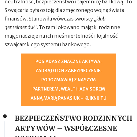
neutralność, bezpieczeństwo i tajemnicę bankową. To
Szwajcaria była ostoją dla zmęczonego wojną świata
finansów. Stanowiła wówczas swoisty „
klub
gentelmenów
”. To tam lokowano majątki rodzinne
mając nadzieje na ich nieśmiertelność i lojalność
szwajcarskiego systemu bankowego.
POSIADASZ ZNACZNE AKTYWA.
ZADBAJ O ICH ZABEZPIECZENIE.
POROZMAWIAJ Z NASZYM
PARTNEREM, WEALTH ADVISOREM
ANNĄ MARIĄ PANASIUK – KLIKNIJ TU
BEZPIECZEŃSTWO RODZINNYCH
AKTYWÓW –
WSPÓŁCZESNE