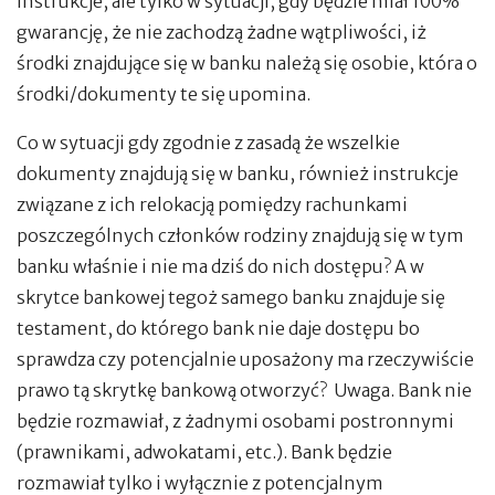
instrukcje, ale tylko w sytuacji, gdy będzie miał 100%
gwarancję, że nie zachodzą żadne wątpliwości, iż
środki znajdujące się w banku należą się osobie, która o
środki/dokumenty te się upomina.
Co w sytuacji gdy zgodnie z zasadą że wszelkie
dokumenty znajdują się w banku, również instrukcje
związane z ich relokacją pomiędzy rachunkami
poszczególnych członków rodziny znajdują się w tym
banku właśnie i nie ma dziś do nich dostępu? A w
skrytce bankowej tegoż samego banku znajduje się
testament, do którego bank nie daje dostępu bo
sprawdza czy potencjalnie uposażony ma rzeczywiście
prawo tą skrytkę bankową otworzyć? Uwaga. Bank nie
będzie rozmawiał, z żadnymi osobami postronnymi
(prawnikami, adwokatami, etc.). Bank będzie
rozmawiał tylko i wyłącznie z potencjalnym