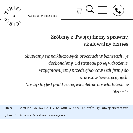
Zróbmy z Twojej firmy sprawny,
skalowalny biznes
Skupiamy się na kluczowych procesach w biznesach i je
doskonalimy. Od strategii po jej wdrożenie.
Przygotowujemy przedsiębiorców i ich firmy do
procesów inwestycyjnych.
Naszą siłą jest praktyczne, wieloletnie doświadczenie w
biznesie.
Strona
DYWERSYFIKACJA A BEZPIECZEŃSTWO RODZINNYCH AKTYWÓW. Czyli łatwiej sprzedać obraz
główna
Kossaka niż zrobić przelew w Szwajcarii