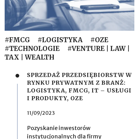
#FMCG
#LOGISTYKA
#OZE
#TECHNOLOGIE
#VENTURE | LAW |
TAX | WEALTH
SPRZEDAŻ PRZEDSIĘBIORSTW W
RYNKU PRYWATNYM Z BRANŻ:
LOGISTYKA, FMCG, IT – USŁUGI
I PRODUKTY, OZE
11/09/2023
Pozyskanie inwestorów
instytucjonalnych dla firmy