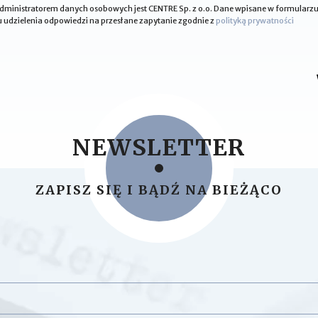
 administratorem danych osobowych jest CENTRE Sp. z o.o. Dane wpisane w formular
 udzielenia odpowiedzi na przesłane zapytanie zgodnie z
polityką prywatności
NEWSLETTER
ZAPISZ SIĘ I BĄDŹ NA BIEŻĄCO