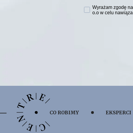
Zgoda na przetwarza
Wyrażam zgodę na 
o.o w celu nawiąza
CO ROBIMY
EKSPERCI