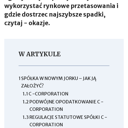
wykorzystać rynkowe przetasowania i
gdzie dostrzec najszybsze spadki,
czytaj - okazje.
W ARTYKULE
1
SPÓŁKA W NOWYM JORKU – JAK JĄ
ZAŁOŻYĆ?
1.1
C -CORPORATION
1.2
PODWÓJNE OPODATKOWANIE C -
CORPORATION
1.3
REGULACJE STATUTOWE SPÓŁKI C -
CORPORATION