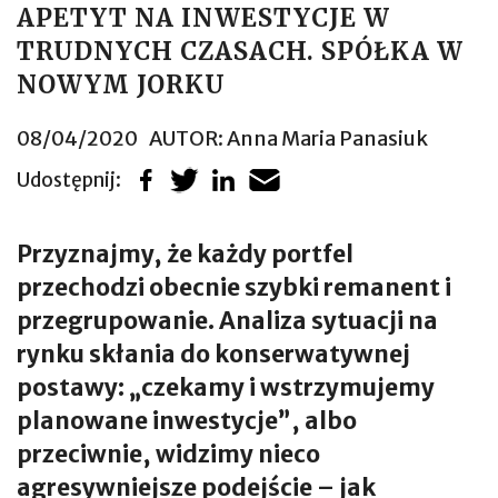
APETYT NA INWESTYCJE W
TRUDNYCH CZASACH. SPÓŁKA W
NOWYM JORKU
08/04/2020
AUTOR:
Anna Maria Panasiuk
Udostępnij:
Przyznajmy, że każdy portfel
przechodzi obecnie szybki remanent i
przegrupowanie. Analiza sytuacji na
rynku skłania do konserwatywnej
postawy: „czekamy i wstrzymujemy
planowane inwestycje”, albo
przeciwnie, widzimy nieco
agresywniejsze podejście – jak