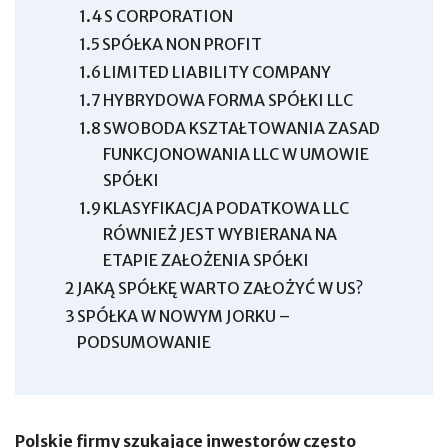
1.4
S CORPORATION
1.5
SPÓŁKA NON PROFIT
1.6
LIMITED LIABILITY COMPANY
1.7
HYBRYDOWA FORMA SPÓŁKI LLC
1.8
SWOBODA KSZTAŁTOWANIA ZASAD
FUNKCJONOWANIA LLC W UMOWIE
SPÓŁKI
1.9
KLASYFIKACJA PODATKOWA LLC
RÓWNIEŻ JEST WYBIERANA NA
ETAPIE ZAŁOŻENIA SPÓŁKI
2
JAKĄ SPÓŁKĘ WARTO ZAŁOŻYĆ W US?
3
SPÓŁKA W NOWYM JORKU –
PODSUMOWANIE
Polskie firmy szukające inwestorów często