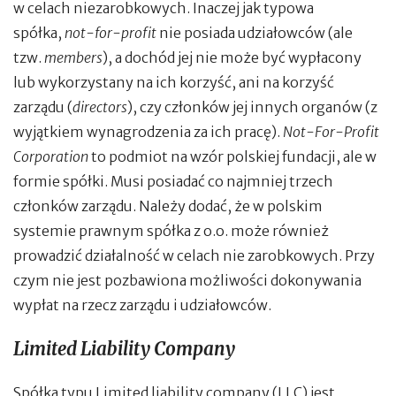
w celach niezarobkowych. Inaczej jak typowa
spółka,
not-for-profit
nie posiada udziałowców (ale
tzw.
members
), a dochód jej nie może być wypłacony
lub wykorzystany na ich korzyść, ani na korzyść
zarządu (
directors
), czy członków jej innych organów (z
wyjątkiem wynagrodzenia za ich pracę).
Not-For-Profit
Corporation
to podmiot na wzór polskiej fundacji, ale w
formie spółki. Musi posiadać co najmniej trzech
członków zarządu. Należy dodać, że w polskim
systemie prawnym spółka z o.o. może również
prowadzić działalność w celach nie zarobkowych. Przy
czym nie jest pozbawiona możliwości dokonywania
wypłat na rzecz zarządu i udziałowców.
Limited Liability Company
Spółka typu Limited liability company (LLC) jest