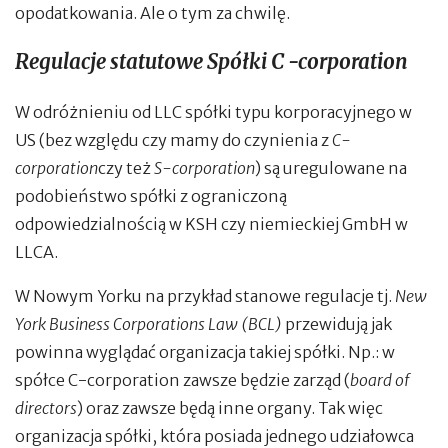
opodatkowania. Ale o tym za chwilę.
Regulacje statutowe Spółki C -corporation
W odróżnieniu od LLC spółki typu korporacyjnego w
US (bez względu czy mamy do czynienia z
C-
corporation
czy też
S-corporation
) są uregulowane na
podobieństwo spółki z ograniczoną
odpowiedzialnością w KSH czy niemieckiej GmbH w
LLCA.
W Nowym Yorku na przykład stanowe regulacje tj.
New
York Business Corporations Law (BCL)
przewidują jak
powinna wyglądać organizacja takiej spółki. Np.: w
spółce C-corporation zawsze będzie zarząd (
board of
directors
) oraz zawsze będą inne organy. Tak więc
organizacja spółki, która posiada jednego udziałowca