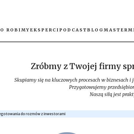
CO ROBIMY
EKSPERCI
PODCAST
BLOG
MASTERM
Zróbmy z Twojej firmy sp
Skupiamy się na kluczowych procesach w biznesach i je
Przygotowujemy przedsiębior
Naszą siłą jest prak
rzygotowania do rozmów z inwestorami