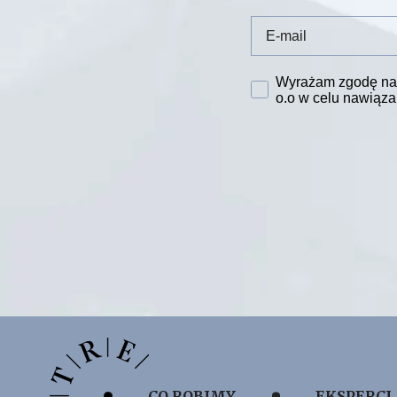
Email
Zgoda na przetwarza
Wyrażam zgodę na 
o.o w celu nawiąza
CO ROBIMY
EKSPERCI