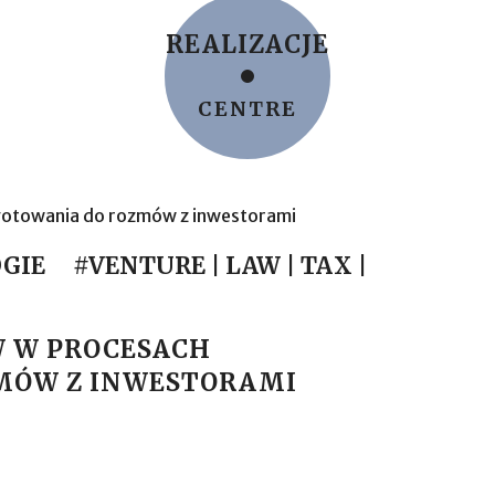
REALIZACJE
CENTRE
OGIE
#VENTURE | LAW | TAX |
W W PROCESACH
MÓW Z INWESTORAMI