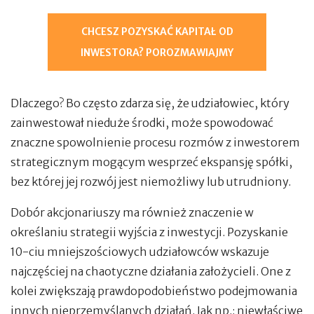
CHCESZ POZYSKAĆ KAPITAŁ OD
INWESTORA? POROZMAWIAJMY
Dlaczego? Bo często zdarza się, że udziałowiec, który
zainwestował nieduże środki, może spowodować
znaczne spowolnienie procesu rozmów z inwestorem
strategicznym mogącym wesprzeć ekspansję spółki,
bez której jej rozwój jest niemożliwy lub utrudniony.
Dobór akcjonariuszy ma również znaczenie w
określaniu strategii wyjścia z inwestycji. Pozyskanie
10-ciu mniejszościowych udziałowców wskazuje
najczęściej na chaotyczne działania założycieli. One z
kolei zwiększają prawdopodobieństwo podejmowania
innych nieprzemyślanych działań. Jak np.: niewłaściwe