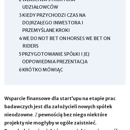
UDZIAŁOWCÓW
3
KIEDY PRZYCHODZI CZAS NA
DOJRZAŁEGO INWESTORA I
PRZEMYŚLANE KROKI
4
WE DO NOT BET ON HORSES WE BET ON
RIDERS
5
PRZYGOTOWANIE SPÓŁKI I JEJ
ODPOWIEDNIA PREZENTACJA
6
KRÓTKO MÓWIĄC
Wsparcie finansowe dla start’upu na etapie prac
badawczych jest dla założycieli nowych spółek
nieodzowne
.
Z
pewnością bez niego niektóre
projekty nie mogłyby w ogóle zaistnieć.