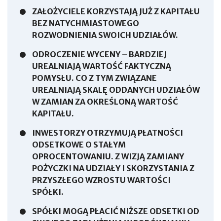
ZAŁOŻYCIELE KORZYSTAJĄ JUŻ Z KAPITAŁU
BEZ NATYCHMIASTOWEGO
ROZWODNIENIA SWOICH UDZIAŁÓW.
ODROCZENIE WYCENY – BARDZIEJ
UREALNIAJĄ WARTOŚĆ FAKTYCZNĄ
POMYSŁU. CO Z TYM ZWIĄZANE
UREALNIAJĄ SKALĘ ODDANYCH UDZIAŁÓW
W ZAMIAN ZA OKREŚLONĄ WARTOŚĆ
KAPITAŁU.
INWESTORZY OTRZYMUJĄ PŁATNOŚCI
ODSETKOWE O STAŁYM
OPROCENTOWANIU. Z WIZJĄ ZAMIANY
POŻYCZKI NA UDZIAŁY I SKORZYSTANIA Z
PRZYSZŁEGO WZROSTU WARTOŚCI
SPÓŁKI.
SPÓŁKI MOGĄ PŁACIĆ NIŻSZE ODSETKI OD