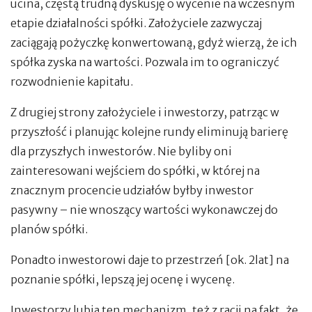
ucina, częstą trudną dyskusję o wycenie na wczesnym
etapie działalności spółki. Założyciele zazwyczaj
zaciągają pożyczkę konwertowaną, gdyż wierzą, że ich
spółka zyska na wartości. Pozwala im to ograniczyć
rozwodnienie kapitału.
Z drugiej strony założyciele i inwestorzy, patrząc w
przyszłość i planując kolejne rundy eliminują barierę
dla przyszłych inwestorów. Nie byliby oni
zainteresowani wejściem do spółki, w której na
znacznym procencie udziałów byłby inwestor
pasywny – nie wnoszący wartości wykonawczej do
planów spółki.
Ponadto inwestorowi daje to przestrzeń [ok. 2lat] na
poznanie spółki, lepszą jej ocenę i wycenę.
Inwestorzy lubią ten mechanizm, też z racji na fakt, że