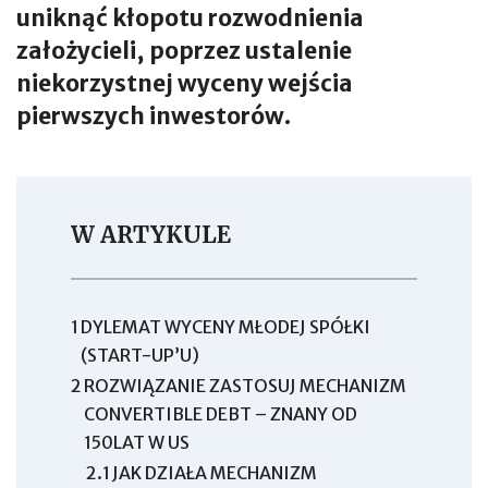
uniknąć kłopotu rozwodnienia
założycieli, poprzez ustalenie
niekorzystnej wyceny wejścia
pierwszych inwestorów.
W ARTYKULE
1
DYLEMAT WYCENY MŁODEJ SPÓŁKI
(START-UP’U)
2
ROZWIĄZANIE ZASTOSUJ MECHANIZM
CONVERTIBLE DEBT – ZNANY OD
150LAT W US
2.1
JAK DZIAŁA MECHANIZM