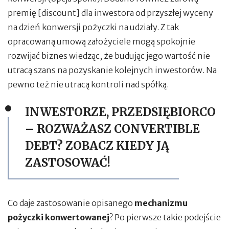
premię [discount] dla inwestora od przyszłej wyceny
na dzień konwersji pożyczki na udziały. Z tak
opracowaną umową założyciele mogą spokojnie
rozwijać biznes wiedząc, że budując jego wartość nie
utracą szans na pozyskanie kolejnych inwestorów. Na
pewno też nie utracą kontroli nad spółką.
INWESTORZE, PRZEDSIĘBIORCO
– ROZWAŻASZ CONVERTIBLE
DEBT? ZOBACZ KIEDY JĄ
ZASTOSOWAĆ!
Co daje zastosowanie opisanego
mechanizmu
pożyczki konwertowanej
? Po pierwsze takie podejście