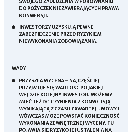
SWOJEGO ZADŁUŻENIA W PORÓWNANIU
DO POŻYCZEK NIEZAWIERAJĄCYCH PRAWA
KONWERSJI.
INWESTORZY UZYSKUJĄ PEWNE
ZABEZPIECZENIE PRZED RYZYKIEM
NIEWYKONANIA ZOBOWIĄZANIA.
WADY
PRZYSZŁA WYCENA – NAJCZĘŚCIEJ
PRZYJMUJE SIĘ WARTOŚĆ PO JAKIEJ
WEJDZIE KOLEJNY INWESTOR. MOŻEMY
MIEĆ TEŻ DO CZYNIENIA Z KONWERSJĄ
WYNIKAJĄCĄ Z CZASU ZAWARTEJ UMOWY I
WÓWCZAS MOŻE POWSTAĆ KONIECZNOŚĆ
WYKONANIA ZEWNĘTRZNEJ WYCENY. TU
POJAWIA SIĘ RYZYKO JEJ USTALENIA NA