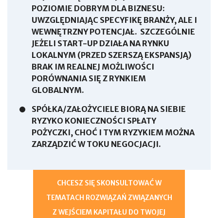
POZIOMIE DOBRYM DLA BIZNESU:
UWZGLĘDNIAJĄC SPECYFIKĘ BRANŻY, ALE I
WEWNĘTRZNY POTENCJAŁ. SZCZEGÓLNIE
JEŻELI START-UP DZIAŁA NA RYNKU
LOKALNYM (PRZED SZERSZĄ EKSPANSJĄ)
BRAK IM REALNEJ MOŻLIWOŚCI
PORÓWNANIA SIĘ Z RYNKIEM
GLOBALNYM.
SPÓŁKA/ZAŁOŻYCIELE BIORĄ NA SIEBIE
RYZYKO KONIECZNOŚCI SPŁATY
POŻYCZKI, CHOĆ I TYM RYZYKIEM MOŻNA
ZARZĄDZIĆ W TOKU NEGOCJACJI.
CHCESZ SIĘ SKONSULTOWAĆ W
TEMATACH ROZWIĄZAŃ ZWIĄZANYCH
Z WEJŚCIEM KAPITAŁU DO TWOJEJ