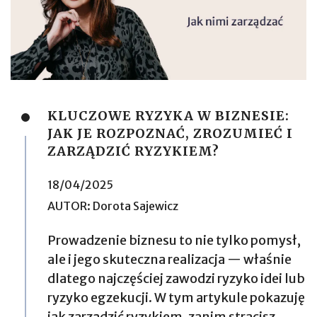
KLUCZOWE RYZYKA W BIZNESIE:
JAK JE ROZPOZNAĆ, ZROZUMIEĆ I
ZARZĄDZIĆ RYZYKIEM?
18/04/2025
AUTOR:
Dorota Sajewicz
Prowadzenie biznesu to nie tylko pomysł,
ale i jego skuteczna realizacja — właśnie
dlatego najczęściej zawodzi ryzyko idei lub
ryzyko egzekucji. W tym artykule pokazuję
jak zarządzić ryzykiem, zanim stracisz